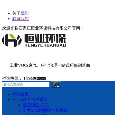
关于我们
联系我们
欢迎光临石家庄恒业环保科技有限公司官网！
工业VOCs废气、粉尘治理一站式环保制造商
咨询热线：
15533938089
搜索
网站首页
VOCs废气治理系统
沸石转轮+RTO
活性炭吸附脱附催化燃烧