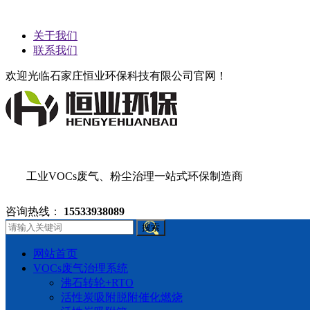
关于我们
联系我们
欢迎光临石家庄恒业环保科技有限公司官网！
工业VOCs废气、粉尘治理一站式环保制造商
咨询热线：
15533938089
搜索
网站首页
VOCs废气治理系统
沸石转轮+RTO
活性炭吸附脱附催化燃烧