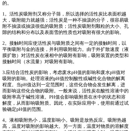
的。
1。活性炭吸附剂又称分子筛，所以选择的活性炭比表面积越
大，吸附能力就越强；活性炭是一种不抽汲的分子，很容易吸
附不抽汲或抽汲很低的吸附质；活性炭吸附剂颗粒的大小、孔
隙的结构和分布以及表面雪的性质也对吸附有很大的影响。
2。接触时间应使活性炭与吸附质之间有一定的接触时间，以
平衡吸附与金的连接，并利用吸附能力。由于外扩散速度（液
膜扩散）对活性炭在液相中的吸附有影响，吸附装置的类型和
接触时间（水流量）对吸附有影响。
3.应结合活性炭的影响，考虑废水pH值的影响和废水pH值对
吸附的影响。处理溶液的pH值控制酸性或碱性化合物的解离
程度。当pH值达到一定范围时，这些化合物会发生解离，进
而影响这些化合物的吸附。一般来说，活性炭在酸性溶液中的
吸附率高于碱性溶液。PH值会影响吸附质在水中的状态和溶
解度，从而影响吸附质。因此，在实际应用中，使用前通过试
验确定pH值的范围。
4。液相吸附热小，温度影响小。吸附是放热反应。吸附热越
高，温度对吸附的影响越大。另一方面，温度对物质的溶解度