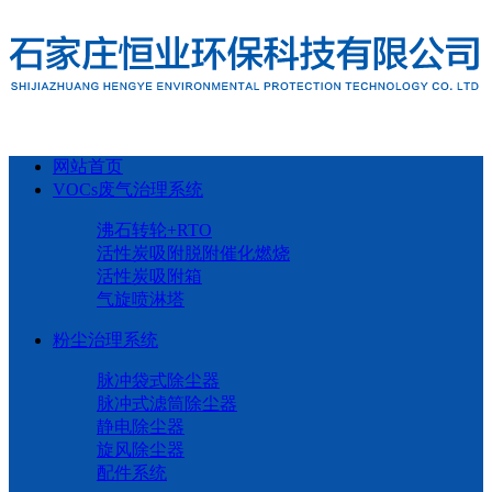
网站首页
VOCs废气治理系统
沸石转轮+RTO
活性炭吸附脱附催化燃烧
活性炭吸附箱
气旋喷淋塔
粉尘治理系统
脉冲袋式除尘器
脉冲式滤筒除尘器
静电除尘器
旋风除尘器
配件系统