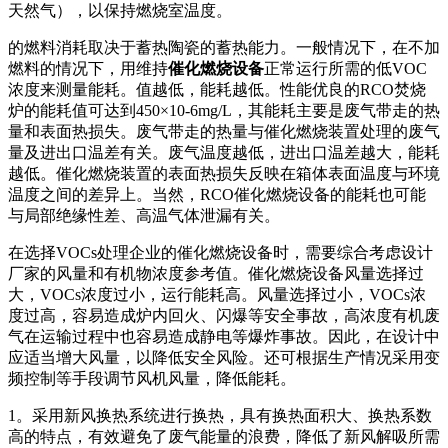
天然气），以保持燃烧室温度。
的燃料消耗取决于蓄热陶瓷的蓄热能力。一般情况下，在不加
燃料的情况下，用维持
催化燃烧设备
正常运行所需的低VOC
浓度来测量能耗。值越低，能耗越低。性能优良的RCO焚烧
炉的能耗值可达到450×10-6mg/L，其能耗主要是废气带走的热
量和表面热损失。废气带走的热量与催化燃烧装置处理的废气
量及进出口温差有关。废气温度越低，进出口温差越大，能耗
越低。催化燃烧装置的表面热损失反映在箱体表面温度与环境
温度之间的差异上。当然，RCO催化燃烧设备的能耗也可能
与局部绝缘性差、高温气体泄漏有关。
在选择VOCs处理企业的催化燃烧设备时，需要综合考虑设计
厂家的风量和有机物浓度参考值。催化燃烧设备风量选择过
大，VOCs浓度过小，运行能耗高。风量选择过小，VOCs浓
度过高，容易造成炉内回火、闪爆等安全事故，高浓度有机废
气在运输过程中也容易造成静电等爆炸事故。因此，在设计中
应适当增大风量，以降低安全风险。还可根据生产情况采用变
频控制等手段调节风机风量，降低能耗。
1。采用新风换热系统进行换热，具有换热面积大、换热系数
高的特点，有效避免了废气能量的浪费，降低了新风解吸所需