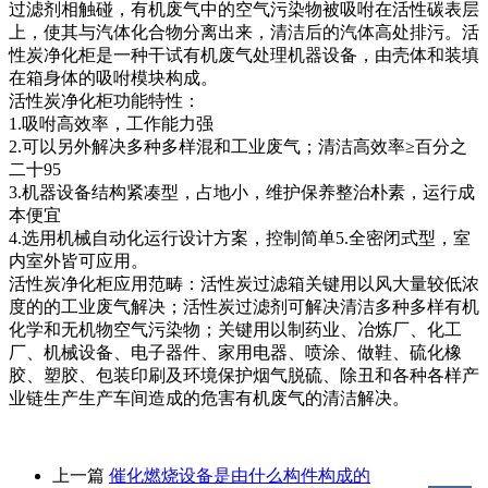
过滤剂相触碰，有机废气中的空气污染物被吸咐在活性碳表层
上，使其与汽体化合物分离出来，清洁后的汽体高处排污。活
性炭净化柜是一种干试有机废气处理机器设备，由壳体和装填
在箱身体的吸咐模块构成。
活性炭净化柜功能特性：
1.吸咐高效率，工作能力强
2.可以另外解决多种多样混和工业废气；清洁高效率≥百分之
二十95
3.机器设备结构紧凑型，占地小，维护保养整治朴素，运行成
本便宜
4.选用机械自动化运行设计方案，控制简单5.全密闭式型，室
内室外皆可应用。
活性炭净化柜应用范畴：活性炭过滤箱关键用以风大量较低浓
度的的工业废气解决；活性炭过滤剂可解决清洁多种多样有机
化学和无机物空气污染物；关键用以制药业、冶炼厂、化工
厂、机械设备、电子器件、家用电器、喷涂、做鞋、硫化橡
胶、塑胶、包装印刷及环境保护烟气脱硫、除丑和各种各样产
业链生产生产车间造成的危害有机废气的清洁解决。
上一篇
催化燃烧设备是由什么构件构成的