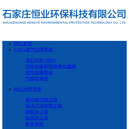
网站首页
VOCs废气治理系统
沸石转轮+RTO
活性炭吸附脱附催化燃烧
活性炭吸附箱
气旋喷淋塔
粉尘治理系统
脉冲袋式除尘器
脉冲式滤筒除尘器
静电除尘器
旋风除尘器
配件系统