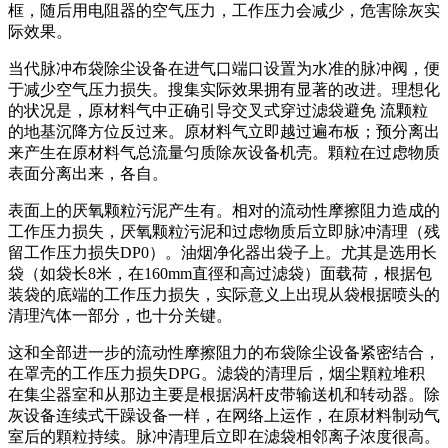
框，随后用电阻器的空气压力，工作压力会减少，危害除灰实
际效果。
当代脉冲布袋除尘设备在进气口端口设置为水准的脉冲阀，便
于减少空气压力损失。搜集实际效果拥有显著的改进。理想化
的状况是，原材料气中正确引导交叉式穿过滤袋避免 流颗粒
的地基沉降方位反过来。原材料气立即越过遍布板；预分离出
来产生在原材料气总流量匀质除灰设备机壳。顆粒在过虑物质
表面分离出来，各自。
表面上的厌氧颗粒污泥产生有。相对的流动性摩擦阻力造成的
工作压力损失，厌氧颗粒污泥和过虑物质后立即脉冲清理（残
留工作压力损失DP0）。油烟净化器出袋子上。尤其是选用长
袋（如袋长8米，在160mm直徑和高过滤袋）面载荷，根据包
装袋的底端的工作压力损失，实际意义上出現从袋根据喷头的
清理汽体一部分，也十分关键。
这和全部进一步的流动性摩擦阻力的布袋除尘设备紧密结合，
在罩壳的工作压力损失DPG。滤袋的清理后，烟尘顆粒堆积
在集尘器室和从那边主要是根据涡杆皮带输送机和转动器。除
灰设备连续式干躁设备一样，在网络上运作，在原材料制动气
室后的顆粒持续。脉冲清理后立即在滤袋相邻离子浓度很高。