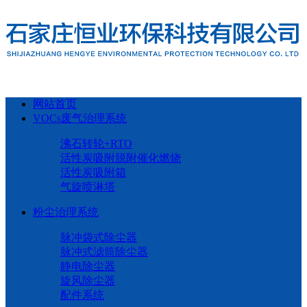
网站首页
VOCs废气治理系统
沸石转轮+RTO
活性炭吸附脱附催化燃烧
活性炭吸附箱
气旋喷淋塔
粉尘治理系统
脉冲袋式除尘器
脉冲式滤筒除尘器
静电除尘器
旋风除尘器
配件系统