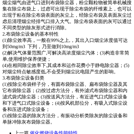
烟尘烟气由进气口进到布袋除尘器，粉尘颗粒物被简单机械搜
集在除尘布袋上，过虑可出现于除尘布袋的纤维素上，也可以
出现于粘在除尘布袋表面的灰尘上，经除尘布袋及表面灰尘过
虑后清理烟尘经排气口排入大气。除尘布袋表面的灰可以通过
不同类型的除灰形式进行消除。
2.布袋除尘设备的基本特性
(1)除尘效率高，一般在99%之上,，其出入口烟尘浓度值可达
到50mg/m3 下列，乃至做到10mg/m3
(2)解决气体量范围广,可解决高浓度烟尘汽体；(3)构造非常简
单,使用维护保养便捷；
(4)在相同除尘效率下,其成本和运作花费小于静电除尘器；(5)
对烟尘特点敏感度低,不会受到烟尘比电阻产生的影响。
3.布袋除尘设备归类
(1)按除尘布袋样子分，有圆布袋除尘器、扁布袋除尘器及其
它布袋除尘器；(2)按过虑方法分，有外滤式布袋除尘器和内
滤式袋式除尘器；(3)按送风方法分，有近进气口式除尘设备
和下进气口式除尘设备；(4)按风机部位分，有吸入式除尘设
备和压进式除尘设备；
(5)按除尘器的除灰方法分，有振动分析类除灰的除尘设备和
单脉冲除灰布袋除尘器。
上一篇
催化燃烧设备性能特性