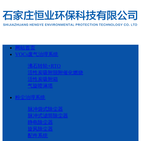
网站首页
VOCs废气治理系统
沸石转轮+RTO
活性炭吸附脱附催化燃烧
活性炭吸附箱
气旋喷淋塔
粉尘治理系统
脉冲袋式除尘器
脉冲式滤筒除尘器
静电除尘器
旋风除尘器
配件系统