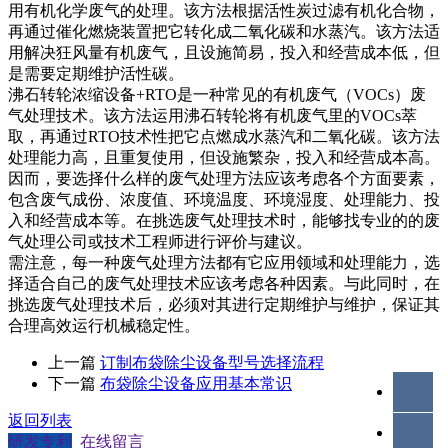
用有机化学废气的处理。该方法根据活性炭过滤有机化合物，
再通过催化燃烧装置把它转化成二氧化碳和水蒸汽。该方法适
用解决狂风量有机废气，且设施简易，投入和经营成本低，但
是需要定期维护活性碳。
沸石转轮浓缩设备+RTO是一种常见的有机废气（VOCs）废
气处理技术。该方法运用沸石转轮将有机废气里的VOCs萃
取，再通过RTO技术性把它点燃成水蒸汽和二氧化碳。该方法
处理能力高，且重复使用，但设施繁杂，投入和经营成本高。
因而，要选择什么样的废气处理方法应该考虑各个方面要素，
包含废气成份、浓度值、环境温度、环境湿度、处理能力、投
入和经营成本等。在挑选废气处理技术时，能够找专业的的废
气处理公司或技术工程师进行评价与建议。
需注意，每一种废气处理方法都有它应用领域和处理能力，选
择适合自己的废气处理技术应该考虑各种因素。与此同时，在
挑选废气处理技术后，必须对其进行定期维护与维护，保证其
合理高效运行机械稳定性。
上一篇
订制布袋除尘设备型号选择流程
下一篇
布袋除尘设备应用基本常识
返回列表
研发专利
在线留言