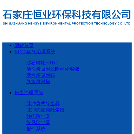
网站首页
VOCs废气治理系统
沸石转轮+RTO
活性炭吸附脱附催化燃烧
活性炭吸附箱
气旋喷淋塔
粉尘治理系统
脉冲袋式除尘器
脉冲式滤筒除尘器
静电除尘器
旋风除尘器
配件系统