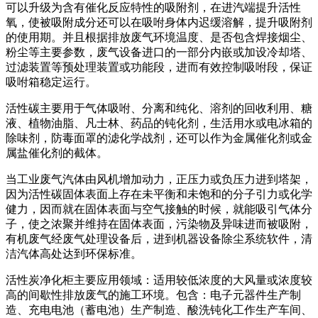
可以升级为含有催化反应特性的吸附剂，在进汽端提升活性
氧，使被吸附成分还可以在吸咐身体内迟缓溶解，提升吸附剂
的使用期。并且根据排放废气环境温度、是否包含焊接烟尘、
粉尘等主要参数，废气设备进口的一部分内嵌或加设冷却塔、
过滤装置等预处理装置或功能段，进而有效控制吸咐段，保证
吸咐箱稳定运行。
活性碳主要用于气体吸咐、分离和纯化、溶剂的回收利用、糖
液、植物油脂、凡士林、药品的钝化剂，生活用水或电冰箱的
除味剂，防毒面罩的滤化学战剂，还可以作为金属催化剂或金
属盐催化剂的截体。
当工业废气汽体由风机增加动力，正压力或负压力进到塔架，
因为活性碳固体表面上存在未平衡和未饱和的分子引力或化学
健力，因而就在固体表面与空气接触的时候，就能吸引气体分
子，使之浓聚并维持在固体表面，污染物及异味进而被吸附，
有机废气经废气处理设备后，进到机器设备除尘系统软件，清
洁汽体高处达到环保标准。
活性炭净化柜主要应用领域：适用较低浓度的大风量或浓度较
高的间歇性排放废气的施工环境。包含：电子元器件生产制
造、充电电池（蓄电池）生产制造、酸洗钝化工作生产车间、