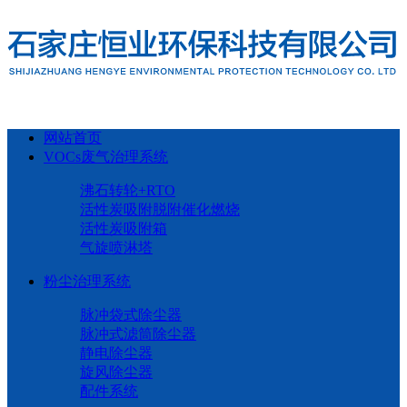
网站首页
VOCs废气治理系统
沸石转轮+RTO
活性炭吸附脱附催化燃烧
活性炭吸附箱
气旋喷淋塔
粉尘治理系统
脉冲袋式除尘器
脉冲式滤筒除尘器
静电除尘器
旋风除尘器
配件系统