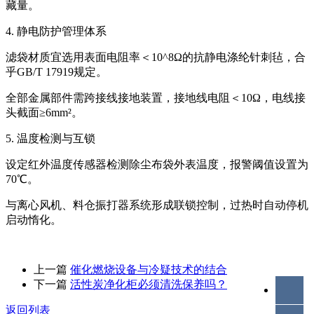
藏量。
4. 静电防护管理体系
滤袋材质宜选用表面电阻率＜10^8Ω的抗静电涤纶针刺毡，合
乎GB/T 17919规定。
全部金属部件需跨接线接地装置，接地线电阻＜10Ω，电线接
头截面≥6mm²。
5. 温度检测与互锁
设定红外温度传感器检测除尘布袋外表温度，报警阈值设置为
70℃。
与离心风机、料仓振打器系统形成联锁控制，过热时自动停机
启动惰化。
上一篇
催化燃烧设备与冷疑技术的结合
下一篇
活性炭净化柜必须清洗保养吗？
返回列表