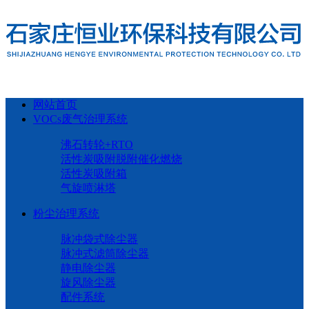
网站首页
VOCs废气治理系统
沸石转轮+RTO
活性炭吸附脱附催化燃烧
活性炭吸附箱
气旋喷淋塔
粉尘治理系统
脉冲袋式除尘器
脉冲式滤筒除尘器
静电除尘器
旋风除尘器
配件系统