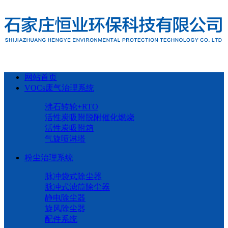
网站首页
VOCs废气治理系统
沸石转轮+RTO
活性炭吸附脱附催化燃烧
活性炭吸附箱
气旋喷淋塔
粉尘治理系统
脉冲袋式除尘器
脉冲式滤筒除尘器
静电除尘器
旋风除尘器
配件系统