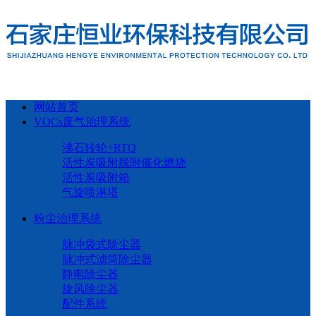
网站首页
VOCs废气治理系统
沸石转轮+RTO
活性炭吸附脱附催化燃烧
活性炭吸附箱
气旋喷淋塔
粉尘治理系统
脉冲袋式除尘器
脉冲式滤筒除尘器
静电除尘器
旋风除尘器
配件系统