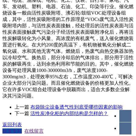
线、电缆、油漆线、电机、化工、仪表、自行车、家电、汽
车、发动机、塑料、电器、石油、化工、印染等行业。催化燃
烧设备一般由活性炭吸附塔、沸石轮/鼓组VOC处理设备组
成，其中，活性炭吸附塔的工作原理是“VOCs废气流入活性炭
吸附塔内部，与活性炭表面接触，经处理后的活性炭表面与活
性炭表面接触废气污染分子经活性炭表面吸附净化后，再将活
性炭解吸转化为小风量、高浓度的有机废气，送入催化燃烧装
置进行氧化。在大约200度的高温下，有机物被氧化分解成二
氧化碳、水和其他无害气体。燃烧后，热废气由热交换器加热
以冷却空气。换热后，部分冷却后的气体排出，部分用于活性
炭的解吸再生，达到余热利用和节能的目的。其中，催化燃烧
设备可处理风量1000-300000m3/h，废气浓度1000-
3000mg/m3，处理效率95%左右，工作温度200-400℃，可解决
企业大部分污染问题。而且催化燃烧设备的价格更加人性化。
它在许多VOC组合处理设备中脱颖而出，适合大多数企业解
决其污染问题。
上一篇
布袋除尘设备透气性到底受哪些因素的影响
下一篇
活性炭净化柜的内部结构是怎样的？
返回列表
研发专利
在线留言