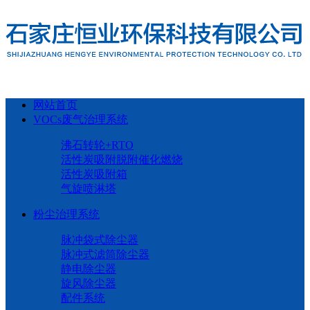
网站首页
VOCs废气治理系统
沸石转轮+RTO
活性炭吸附脱附催化燃烧
活性炭吸附箱
气旋喷淋塔
粉尘治理系统
脉冲袋式除尘器
脉冲式滤筒除尘器
静电除尘器
旋风除尘器
配件系统