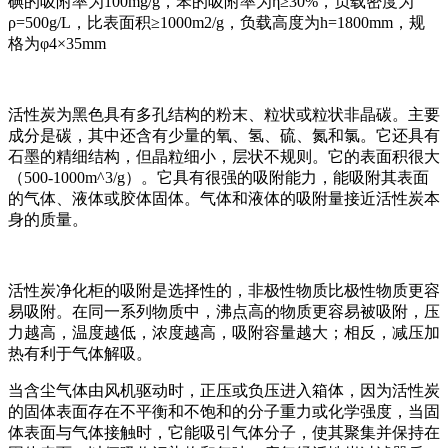
碘的吸附率为100mg/g，苯的吸附率为η≥30%，负载密度为
ρ=500g/L，比表面积≥1000m2/g，负载高度为h=1800mm，规
格为φ4×35mm
活性炭为黑色具有多孔结构的粉末、粒状或粒状非晶碳。主要
成分是碳，其中还含有少量的氧、氢、硫、氮和氯。它还具有
石墨的精细结构，但晶粒细小，层状不规则。它的表面积很大
（500-1000m^3/g）。它具有很强的吸附能力，能吸附其表面
的气体、液体或胶体固体。气体和液体的吸附量接近活性炭本
身的质量。
活性炭净化柜的吸附是选择性的，非极性物质比极性物质更容
易吸附。在同一系列物质中，沸点高的物质更容易被吸附，压
力越高，温度越低，浓度越高，吸附容量越大；相反，减压加
热有利于气体解吸。
当含尘气体由风机驱动时，正压或负压进入箱体，因为活性炭
的固体表面存在不平衡和不饱和的分子重力或化学强度，当固
体表面与气体接触时，它能吸引气体分子，使其聚集并保持在