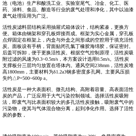
池（电池）生产和酸洗工业、实验室尾气、冶金、化工、医
药、涂料、食品、酿造等行业的废气处理和净化，其中以油漆
废气处理应用为广泛。
活性炭滤料层结构采用抽屉式箱体设计，结构紧凑，更换方
便。箱体由钢架和穿孔板焊接而成。框架为实心金属，穿孔板
点焊固定在框架上，内盒与外盒之间形成的空腔用于填充活性
炭。面板设有手柄，背面贴闭孔氯丁橡胶海绵胶，保证密封。
后盖可拆卸，便于更换活性炭。根据空气控制原理，活性炭吸
附过滤的风速为0.3~0.5m/s，本方案设计选用0.5m/s。活性炭
支撑板分三层均匀放置在塔体内。通风空间238mm，活性炭堆
高1800mm，主要材料为δ1.2a3钢多密度多孔网。主要风压损
失约△P=500~600p a。
活性炭是一种大表面积、微孔结构、高附着容量、高表面活性
炭的产品，广泛应用于大气污染控制领域。选择活性炭吸附
法，即废气与比表面积较大的多孔活性炭接触，吸附废气中的
污染物，使其与气体混合物分离，起到净化作用。选择了活性
炭的参数，