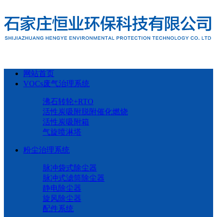
网站首页
VOCs废气治理系统
沸石转轮+RTO
活性炭吸附脱附催化燃烧
活性炭吸附箱
气旋喷淋塔
粉尘治理系统
脉冲袋式除尘器
脉冲式滤筒除尘器
静电除尘器
旋风除尘器
配件系统