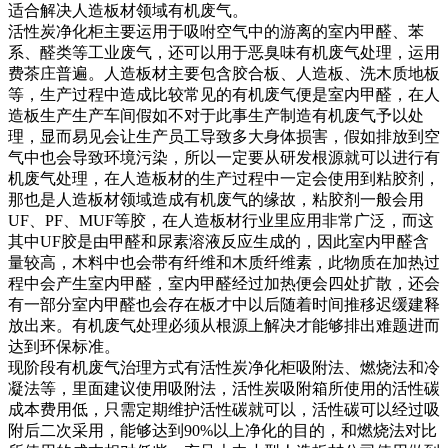
适合解决人造板材领域有机废气。
活性炭净化柜主要运用于吸咐空气中的游离的室内甲醛、苯
系、醛类等工业废气，还可以用于恶臭味有机废气处理，运用
费茶庄普遍。人造板材主要包含胶合板、人造板、洗木质地板
等，生产过程中造成比较常见的有机废气便是室内甲醛，在人
造板生产生产车间假如不对于此事生产制造有机废气予以处
理，显而易见会让生产员工导致多大身体损害，假如排放到空
气中也会导致环境污染，所以一定要从研发根源就可以进行有
机废气处理，在人造板材的生产过程中一定会使用到粘胶剂，
那也是人造板材领域造成有机废气的缘故，粘胶剂一般会用
UF、PF、MUF等胶，在人造板材行业里应用非常广泛，而这
其中UF胶是由甲醛和尿素溶液反应生成的，因此室内甲醛含
量较高，木料中也会带有纤维和木质纤维素，此物质在加热过
程中会产生室内甲醛，室内甲醛经过加热便会四处扩散，还会
有一部分室内甲醛也会存在板才中以后随着时间推移迟缓建释
放出来。有机废气处理必须从根源上解决才能够排出难题进而
达到环保标准。
现阶段有机废气治理方式有活性炭净化柜吸附法、燃烧法和冷
凝法等，里面建议使用吸附法，活性炭吸附箱所使用的活性碳
成本费用低，只需定期维护活性碳就可以，活性碳可以经过吸
附后二次采用，能够达到90%以上净化的目的，和燃烧法对比